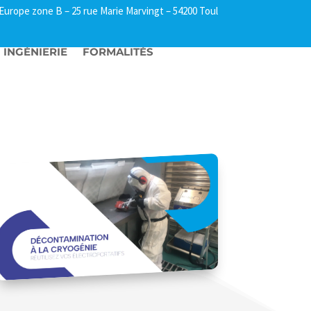
l Europe zone B –
25 rue Marie Marvingt – 54200 Toul
INGÉNIERIE
FORMALITÉS