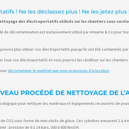
ifs ! Ne les déclassez plus ! Ne les jetez plus 
ettoyage des électroportatifs utilisés sur les chantiers sous-section
dé de décontamination est exclusivement utilisé par Amiante & Co pour tout
 pouvez plus utiliser vos électroportatifs puisqu’ils ont été contaminés par 
r tous vos électroportatifs et vous pourrez les réutiliser sur les chantier
 pour
décontaminer le matériel que nous proposons à la location
.
UVEAU PROCÉDÉ DE NETTOYAGE DE L’
écologique pour nettoyer les matériaux et équipements recouverts de pous
 de CO2 sous forme de mini-sticks de glace. Ces cylindres mesurent 2 à 4 
imé : pression de 6 à 14 bars, 300 à 600 Nm3/H.