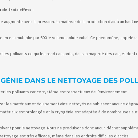
de trois effets :
lace augmente avec la pression. La maîtrise de la production d’air à un haut
lace en eau multiplie par 600 le volume solide initial. Ce phénomène, appelé
ent les polluants ce qui les rend cassants, dans la majorité des cas, et dont r
OGÉNIE DANS LE NETTOYAGE DES POL
er les polluants car ce système est respectueux de l’environnement :
ve : les matériaux et équipement ainsi nettoyés ne subissent aucune dégra
matériaux est prolongée et la cryogénie est adaptée à de nombreuses surfa
 solvant pour le nettoyage. Nous ne produisons donc aucun déchet suppléme
nettoyage est très efficace, même dans les endroits difficiles d’accès.