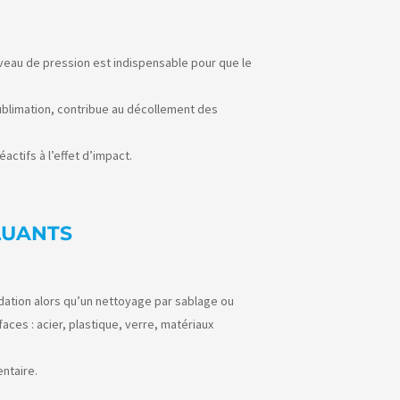
 niveau de pression est indispensable pour que le
 sublimation, contribue au décollement des
éactifs à l’effet d’impact.
LUANTS
dation alors qu’un nettoyage par sablage ou
ces : acier, plastique, verre, matériaux
ntaire.