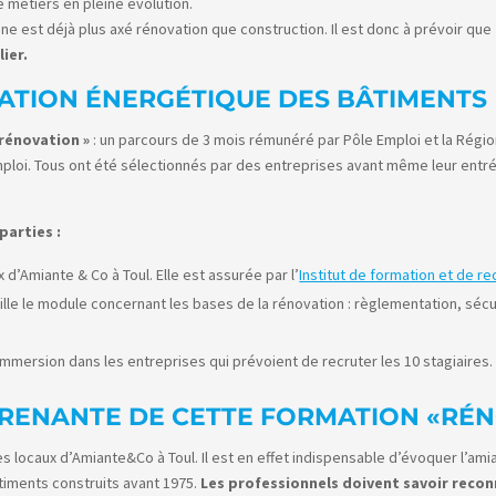
 métiers en pleine évolution.
ne est déjà plus axé rénovation que construction. Il est donc à prévoir que
ier.
ATION ÉNERGÉTIQUE DES BÂTIMENTS
rénovation »
: un parcours de 3 mois rémunéré par Pôle Emploi et la Régio
oi. Tous ont été sélectionnés par des entreprises avant même leur entrée
parties :
 d’Amiante & Co à Toul. Elle est assurée par l’
Institut de formation et de r
e le module concernant les bases de la rénovation : règlementation, sécuri
mmersion dans les entreprises qui prévoient de recruter les 10 stagiaires.
PRENANTE DE CETTE FORMATION «RÉ
s locaux d’Amiante&Co à Toul. Il est en effet indispensable d’évoquer l’ami
timents construits avant 1975.
Les professionnels doivent savoir recon