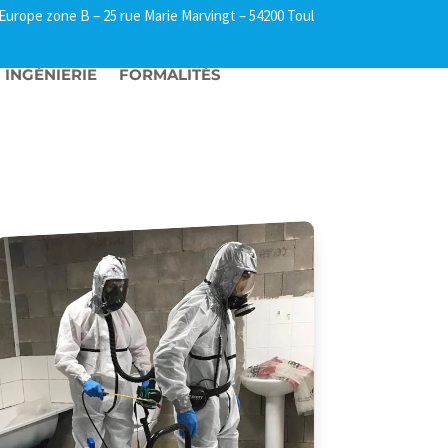
l Europe zone B –
25 rue Marie Marvingt – 54200 Toul
INGÉNIERIE
FORMALITÉS