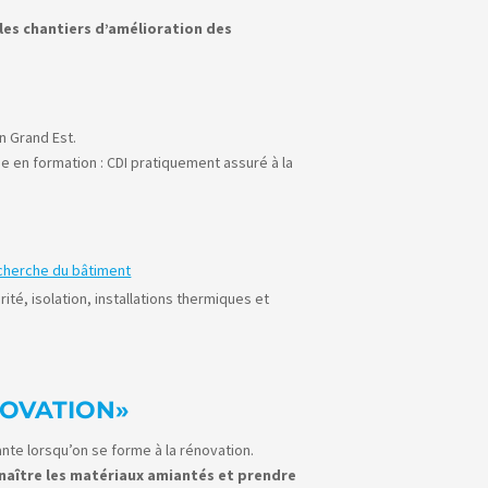
les chantiers d’amélioration des
n Grand Est.
 en formation : CDI pratiquement assuré à la
echerche du bâtiment
té, isolation, installations thermiques et
NOVATION»
ante lorsqu’on se forme à la rénovation.
naître les matériaux amiantés et prendre