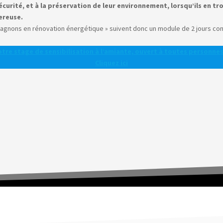
écurité, et à la préservation de leur environnement, lorsqu’ils en t
ereuse.
mpagnons en rénovation énergétique » suivent donc un module de 2 jours con
tre stage de sensibilisation à l’amiante, ouvert à toutes personnes
Cliquez ici