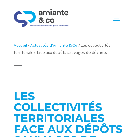
Accueil
/
Actualités d’Amiante & Co
/
Les collectivités
territoriales face aux dépôts sauvages de déchets
LES
COLLECTIVITÉS
TERRITORIALES
FACE AUX DÉPÔTS