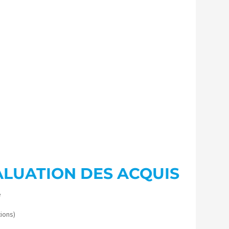
ALUATION DES ACQUIS
e
tions)