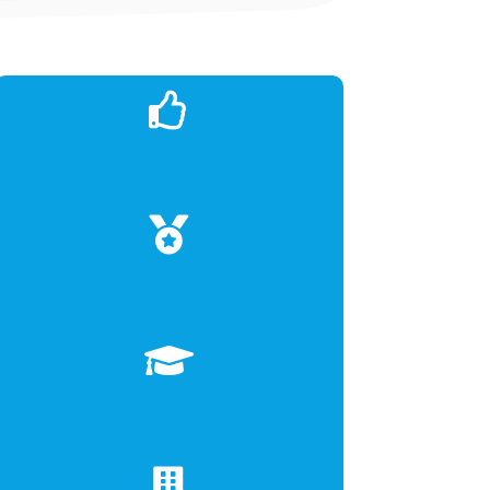



