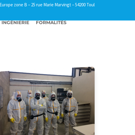
l Europe zone B –
25 rue Marie Marvingt – 54200 Toul
INGÉNIERIE
FORMALITÉS