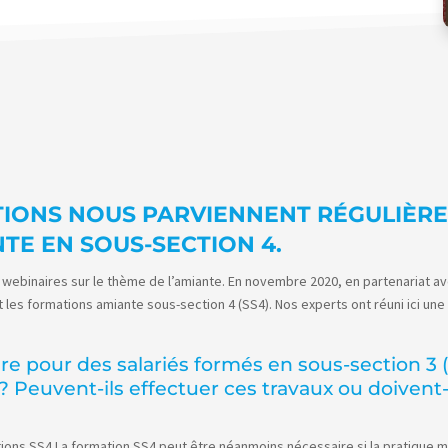
IONS NOUS PARVIENNENT RÉGULIÈ
TE EN SOUS-SECTION 4.
ebinaires sur le thème de l’amiante. En novembre 2020, en partenariat avec
les formations amiante sous-section 4 (SS4). Nos experts ont réuni ici une 
re pour des salariés formés en sous-section 3 (
? Peuvent-ils effectuer ces travaux ou doivent
ons SS4.La formation SS4 peut être néanmoins nécessaire si la pratique méti